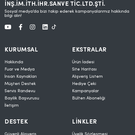
İNŞ.İM.İTH.İHR.SANVE TİC.LTD.ŞTİ.
Sosyal medya’da bizi takip ederek kampanyalarımız hakkında
bilgi alın!
KURUMSAL
EKSTRALAR
Hakkında
Ürün İadesi
Fuar ve Medya
Site Haritası
İnsan Kaynakları
Alışveriş Listem
Müşteri Destek
Hediye Çeki
Servis Randevu
Kampanyalar
Bayilik Başvurusu
Bülten Aboneliği
İletişim
DESTEK
LINKLER
Güvenli Alışveriş
Üyelik Sözleşmesi