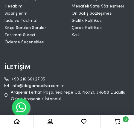
Hesabım
Mesafeli Satış Sözleşmesi
Siparişlerim
Ön Satış Sözleşmesi
İade ve Teslimat
Gizlilik Politikası
Sıkça Sorulan Sorular
Çerez Politikası
Teslimat Süreci
Kvkk
Ödeme Seçenekleri
İLETIŞIM
+90 216 661 27 35
info@dogamobilya.com.tr
Ataşehir Ferhat Paşa, Yeditepe Cd. No:121, 34888 Dudullu
Osb / Ataşehir / İstanbul
0
© 2023 Doğa Mobilya Tüm hakları saklıdır.
MyFC YAZILIM