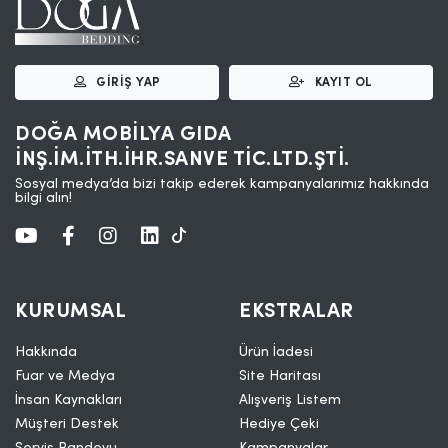
GIRIŞ YAP
KAYIT OL
DOĞA MOBİLYA GIDA
İNŞ.İM.İTH.İHR.SANVE TİC.LTD.ŞTİ.
Sosyal medya’da bizi takip ederek kampanyalarımız hakkında
bilgi alın!
KURUMSAL
EKSTRALAR
Hakkında
Ürün İadesi
Fuar ve Medya
Site Haritası
İnsan Kaynakları
Alışveriş Listem
Müşteri Destek
Hediye Çeki
Servis Randevu
Kampanyalar