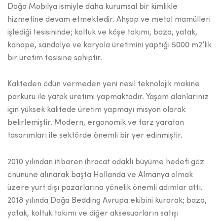
Doǧa Mobilya ismiyle daha kurumsal bir kimlikle
hizmetine devam etmektedir. Ahşap ve metal mamülleri
işlediǧi tesisininde; koltuk ve köşe takımı, baza, yatak,
kanape, sandalye ve karyola üretimini yaptıǧı 5000 m2’lik
bir üretim tesisine sahiptir.
Kaliteden ödün vermeden yeni nesil teknolojik makine
parkuru ile yatak üretimi yapmaktadır. Yaşam alanlarınız
için yüksek kalitede üretim yapmayı misyon olarak
belirlemiştir. Modern, ergonomik ve tarz yaratan
tasarımları ile sektörde önemli bir yer edinmiştir.
2010 yılından itibaren ihracat odaklı büyüme hedefi göz
önününe alınarak başta Hollanda ve Almanya olmak
üzere yurt dışı pazarlarına yönelik önemli adımlar attı.
2018 yılında Doǧa Bedding Avrupa ekibini kurarak; baza,
yatak, koltuk takımı ve diǧer aksesuarların satışı